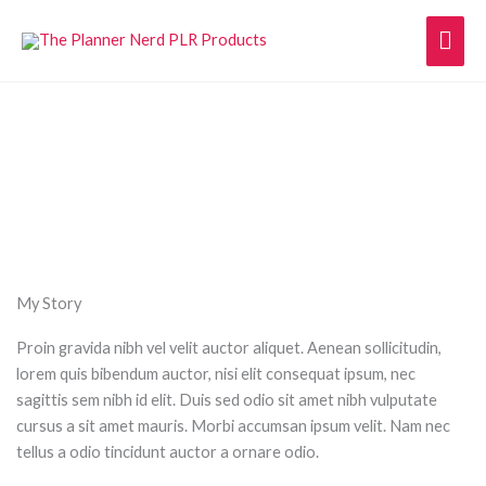
Skip
Mai
to
content
Men
About Heather Scott
My Story
Proin gravida nibh vel velit auctor aliquet. Aenean sollicitudin,
lorem quis bibendum auctor, nisi elit consequat ipsum, nec
sagittis sem nibh id elit. Duis sed odio sit amet nibh vulputate
cursus a sit amet mauris. Morbi accumsan ipsum velit. Nam nec
tellus a odio tincidunt auctor a ornare odio.